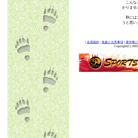
こんなと
かりませ
秋には大
うと思いま
|
会員規約
|
免責と注意事項
|
著作権と
Copyright(C) 2002 