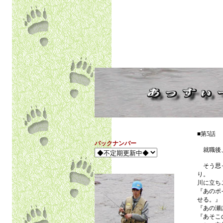
■第5話
バックナンバー
就職後
そう思っ
り。
川に立ち
『あのポ
せる。』
『あの瀬
『あそこ