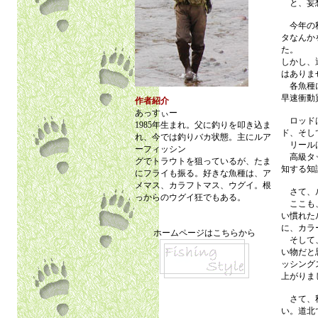
と、妄想
今年の秋
タなんか
た。
しかし、
はありま
各魚種に
早速衝動
作者紹介
あっすぃー
ロッドは
1985年生まれ。父に釣りを叩き込ま
ド、そして
れ、今では釣りバカ状態。主にルア
リールは
ーフィッシン
高級タッ
グでトラウトを狙っているが、たま
知する知
にフライも振る。好きな魚種は、ア
メマス、カラフトマス、ウグイ。根
さて、ル
っからのウグイ狂でもある。
ここも、
い慣れた
に、カラ
ホームページはこちらから
そして、
い物だと
ッシング
上がりま
さて、秋
い。道北