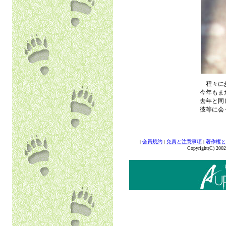
程々に歩
今年もま
去年と同
彼等に会
|
会員規約
|
免責と注意事項
|
著作権と
Copyright(C) 2002 