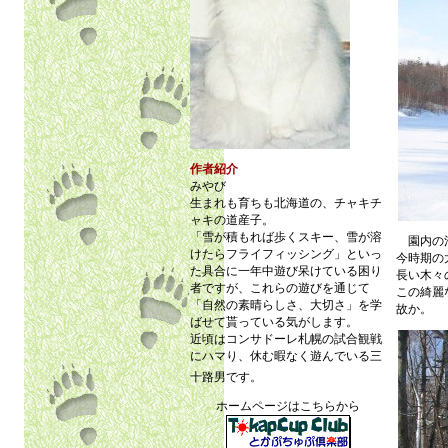
作者紹介
みやび
生まれも育ちも北海道の、チャキチ
ャキの道産子。
「雪が積もれば歩くスキー、雪が溶
園内の
けたらフライフィッシング」といっ
今時期の
た具合に一年中遊び呆けている困り
長い木々
者ですが、これらの遊びを通じて
この綺麗
「自然の素晴らしさ、大切さ」を学
故か。
ばせて貰っている気がします。
近頃はコンサドーレ札幌の試合観戦
にハマり、休む暇なく遊んでいる三
十路男です。
ホームページはこちらから