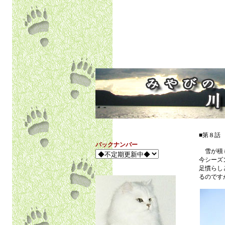
■第８話
バックナンバー
雪が積も
今シーズ
足慣らし
るのです