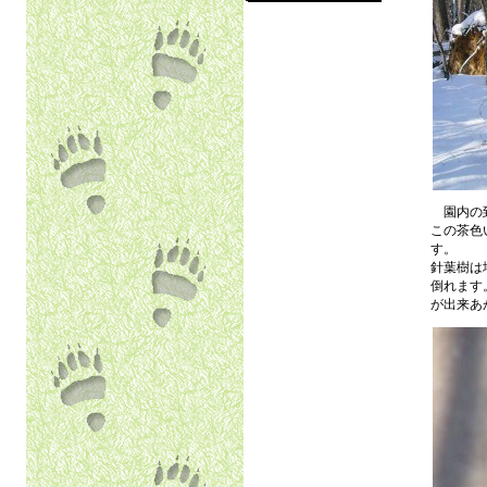
園内の到
この茶色
す。
針葉樹は
倒れます
が出来あ