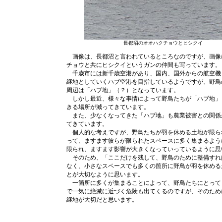
長都沼のオオハクチョウとヒシクイ
画像は、長都沼と言われているところなのですが、画像
チョウと共にヒシクイというガンの仲間も写っています。
千歳市には新千歳空港があり、国内、国外からの航空機
継地としていくハブ空港を目指しているようですが、野鳥
周辺は「ハブ地」（？）となっています。
しかし最近、様々な事情によって野鳥たちが「ハブ地」
きる場所が減ってきています。
また、少なくなってきた「ハブ地」も農業被害との関係
てきています。
個人的な考えですが、野鳥たちが羽を休める土地が限ら
って、ますます彼らが限られたスペースに多く集まるよう
限られ、ますます影響が大きくなっていっているように思
そのため、「ここだけを残して、野鳥のために整備すれ
なく、小さなスペースでも多くの箇所に野鳥が羽を休める
とが大切なように思います。
一箇所に多くが集まることによって、野鳥たちにとって
で一気に絶滅に近づく危険も出てくるのですが、そのため
継地が大切だと思います。