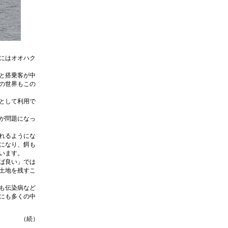
にはオオハク
と搭乗客が中
の世界もこの
として利用で
が問題になっ
れるようにな
になり、餌も
います。
ば良い」では
土地を残すこ
も伝染病など
にも多くの中
（続）