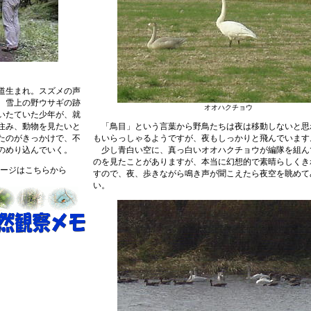
海道生まれ。スズメの声
、雪上の野ウサギの跡
オオハクチョウ
いたていた少年が、就
住み、動物を見たいと
「鳥目」という言葉から野鳥たちは夜は移動しないと思
たのがきっかけで、不
もいらっしゃるようですが、夜もしっかりと飛んでいます
のめり込んでいく。
少し青白い空に、真っ白いオオハクチョウが編隊を組ん
のを見たことがありますが、本当に幻想的で素晴らしくき
ージはこちらから
すので、夜、歩きながら鳴き声が聞こえたら夜空を眺めて
い。