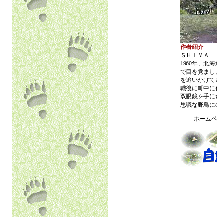
作者紹介
ＳＨＩＭＡ
1960年、北
で目を覚まし
を追いかけて
職後に町中に
双眼鏡を手に
思議な野鳥に
ホームペ