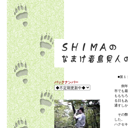
■第１
バックナンバー
例年以
市でも最
ももちろ
る日もあ
通すしか
その弊
した。
ハクセキ