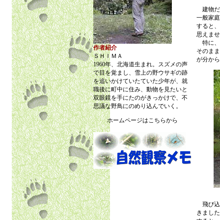
建物だ
一般家庭
すると、
思えませ
特に、
作者紹介
そのまま
ＳＨＩＭＡ
が分から
1960年、北海道生まれ。スズメの声
で目を覚まし、雪上の野ウサギの跡
を追いかけていたていた少年が、就
職後に町中に住み、動物を見たいと
双眼鏡を手にたのがきっかけで、不
思議な野鳥にのめり込んでいく。
ホームページはこちらから
飛び込
きました