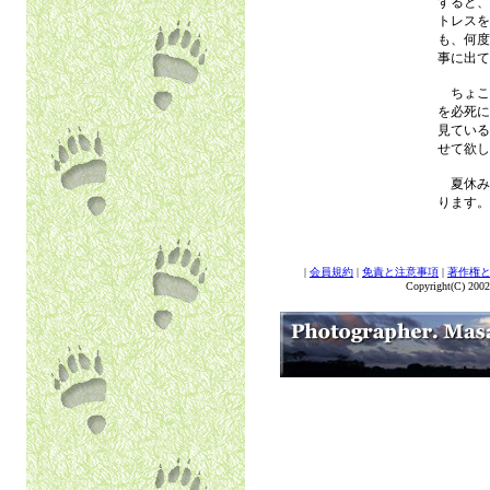
すると、
トレスを
も、何度
事に出て
ちょこ
を必死に
見ている
せて欲し
夏休み
ります。
|
会員規約
|
免責と注意事項
|
著作権
Copyright(C) 2002 